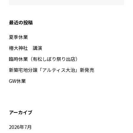
ナ
ビ
ゲ
最近の投稿
ー
シ
夏季休業
ョ
椿大神社 講演
ン
臨時休業（有松しぼり祭り出店）
新築宅地分譲「アルティス大治」新発売
GW休業
アーカイブ
2026年7月