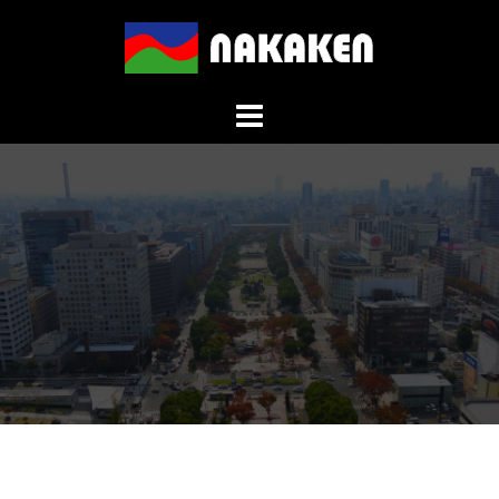
コ
ン
テ
ン
ツ
へ
ス
キ
ッ
プ