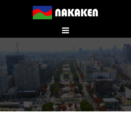
コ
ン
テ
ン
ツ
へ
ス
キ
ッ
プ