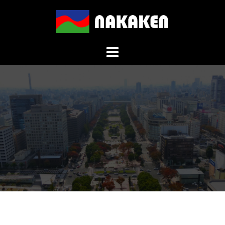
コ
ン
テ
ン
ツ
へ
ス
キ
ッ
プ