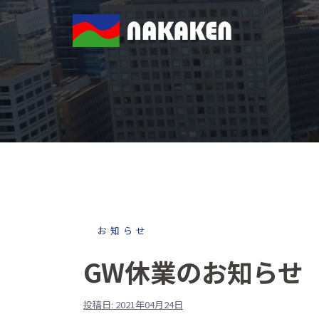
コ
ン
テ
ン
ツ
へ
ス
キ
ッ
プ
お知らせ
GW休業のお知らせ
投稿日: 2021年04月24日