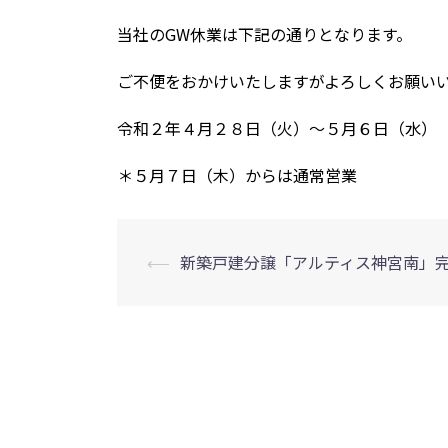
当社のGW休業は下記の通りとなります。
ご不便をおかけいたしますがよろしくお願い
令和２年４月２８日（火）～５月６日（水）
＊５月７日（木）からは通常営業
投
⟵
新築戸建分譲「アルティス神宮南」
稿
ナ
ビ