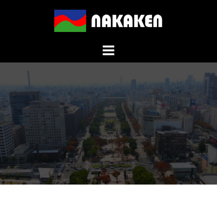
コ
ン
テ
ン
ツ
へ
ス
キ
ッ
プ